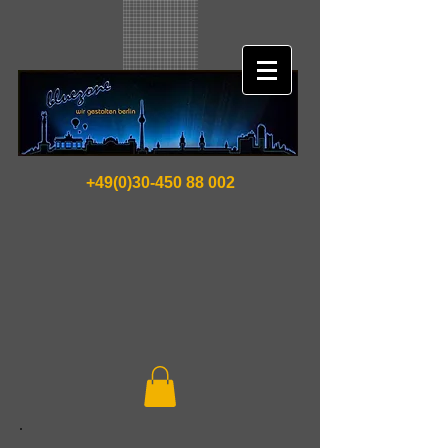
+49(0)30-450 88 002